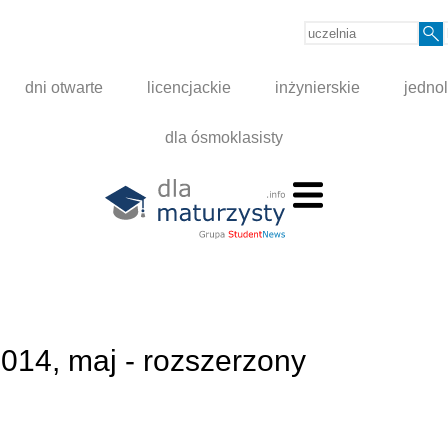
dni otwarte
licencjackie
inżynierskie
jednol
dla ósmoklasisty
2014, maj - rozszerzony