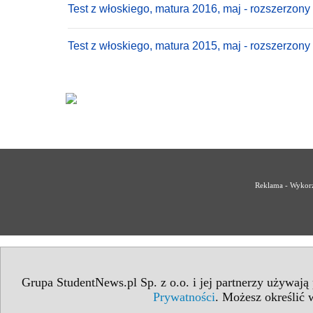
Test z włoskiego, matura 2016, maj - rozszerzony
Test z włoskiego, matura 2015, maj - rozszerzony
Reklama - Wykorz
Grupa StudentNews.pl Sp. z o.o. i jej partnerzy używają
Prywatności
. Możesz określić