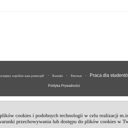
Praca dla student
•
•
•
ystajmy wspólnie nasz potencjał!
Kontakt
Patronat
Polityka Prywatności
 plików cookies i podobnych technologii w celu realizacji m.
 warunki przechowywania lub dostępu do plików cookies w Tw